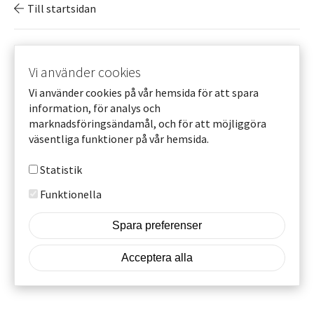
Till startsidan
© Beijer Tech AB 2025
Vi använder cookies
Vi använder cookies på vår hemsida för att spara
Cookie settings
Footer
information, för analys och
Om cookies
marknadsföringsändamål, och för att möjliggöra
väsentliga funktioner på vår hemsida.
More info
Vår GDPR policy
Statistik
En del av
Funktionella
Spara preferenser
Dra tillbaka medgivande
Acceptera alla