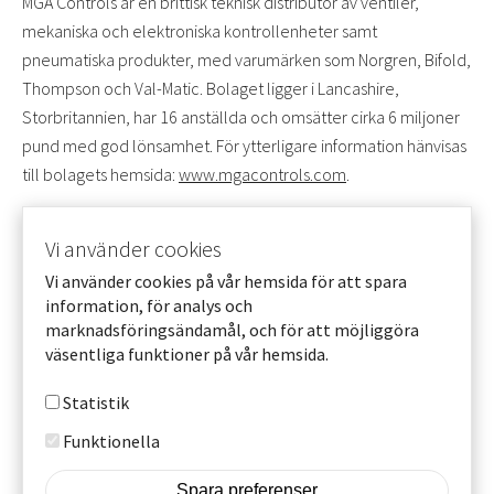
MGA Controls är en brittisk teknisk distributör av ventiler,
mekaniska och elektroniska kontrollenheter samt
pneumatiska produkter, med varumärken som Norgren, Bifold,
Thompson och Val-Matic. Bolaget ligger i Lancashire,
Storbritannien, har 16 anställda och omsätter cirka 6 miljoner
pund med god lönsamhet. För ytterligare information hänvisas
till bolagets hemsida:
www.mgacontrols.com
.
Beijer Tech förvärvar MGA Controls
Vi använder cookies
Vi använder cookies på vår hemsida för att spara
Till startsidan
information, för analys och
marknadsföringsändamål, och för att möjliggöra
väsentliga funktioner på vår hemsida.
More info
© Beijer Tech AB 2025
Statistik
Cookie settings
Footer
Funktionella
Om cookies
Spara preferenser